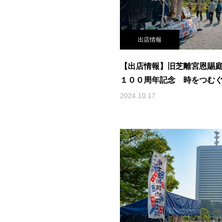
出店情報
【出店情報】旧芝離宮恩賜庭園 
１００周年記念 時をつむ
2024.10.17