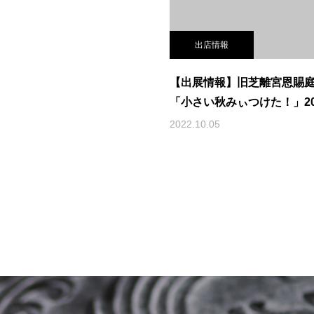
出店情報
【出展情報】旧芝離宮恩賜
「小さい秋みぃつけた！」20
2022.10.05