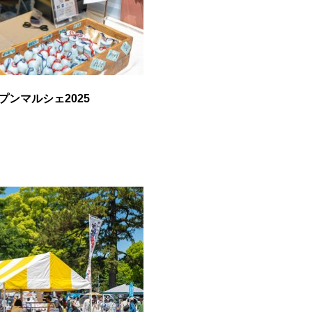
ンマルシェ2025