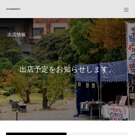
出店情報
出
店
予
定
を
お
知
ら
せ
し
ま
す
。